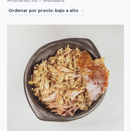
Ordenado
Mostrando los 7 resultados
por
precio:
bajo
a
alto