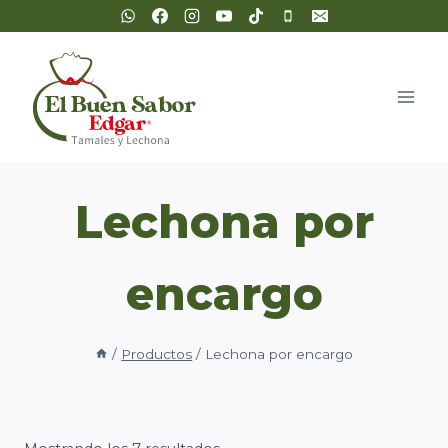
Saltar
al
contenido
Lechona por
encargo
/
Productos
/
Lechona por encargo