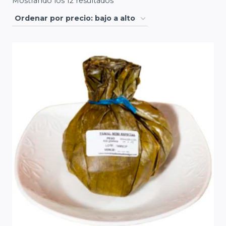
Ordenado
Mostrando los 12 resultados
por
precio:
bajo
a
alto