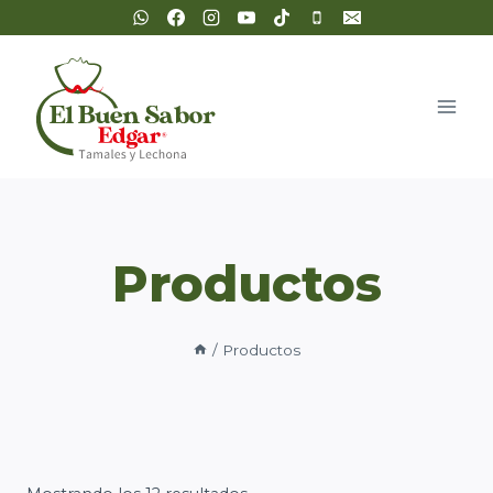
Saltar
al
contenido
Productos
/
Productos