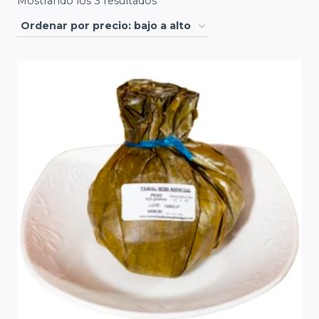
Ordenado
Mostrando los 3 resultados
por
precio:
bajo
a
alto