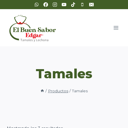
Saltar
al
contenido
Tamales
/
Productos
/
Tamales