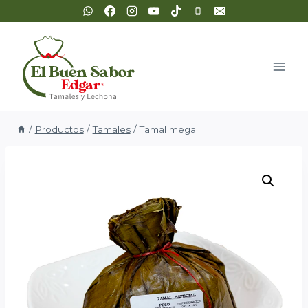
Saltar
al
contenido
/
Productos
/
Tamales
/
Tamal mega