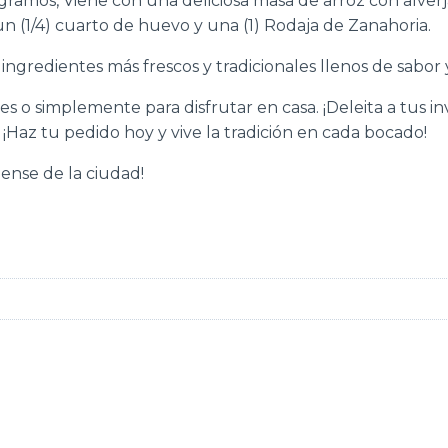
amos, Viene con una deliciosa masa de arroz con alverja
un (1/4) cuarto de huevo y una (1) Rodaja de Zanahoria.
ngredientes más frescos y tradicionales llenos de sabor y
nes o simplemente para disfrutar en casa. ¡Deleita a tus 
¡Haz tu pedido hoy y vive la tradición en cada bocado!
ense de la ciudad!