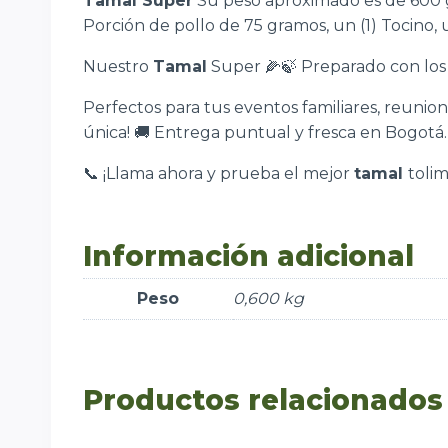
Tamal Super
Su peso aproximado es de 600 gr
Porción de pollo de 75 gramos, un (1) Tocino, 
Nuestro
Tamal
Super 🌽🍃 Preparado con los i
Perfectos para tus eventos familiares, reunio
única! 🚚 Entrega puntual y fresca en Bogotá. 
📞 ¡Llama ahora y prueba el mejor
tamal
tolim
Información adicional
Peso
0,600 kg
Productos relacionados