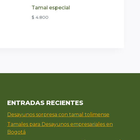
Tamal especial
$
4.800
ENTRADAS RECIENTES
Desayunos sorpresa con tamal tolimense
Tamales para Desayunos empresariales en
Bogotá