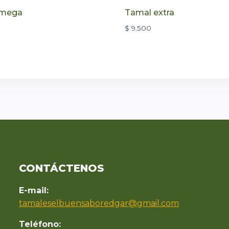
 mega
Tamal extra
$
9.500
CONTÁCTENOS
E-mail:
tamaleselbuensaboredgar@gmail.com
Teléfono: