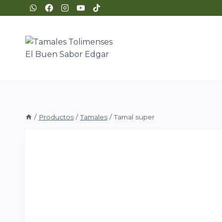
Saltar
al
contenido
/
Productos
/
Tamales
/
Tamal super