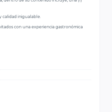
, dentro de su contenido incluye, una (1)
 calidad inigualable.
invitados con una experiencia gastronómica