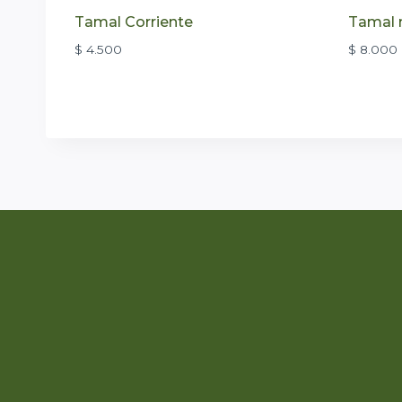
Tamal Corriente
Tamal
$
4.500
$
8.000