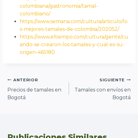
colombiana/gastronomia/tamal-
colombiano/
https://www.semana.com/cultura/articulo/lo
s-mejores-tamales-de-colombia/202052/
https://www.eltiempo.com/cultura/gente/cu
ando-se-crearon-los-tamales-y-cual-es-su-
origen-465180
Navegación
ANTERIOR
SIGUIENTE
Precios de tamales en
Tamales con envíos en
de
Bogotá
Bogotá
entradas
Publicaciones Similares