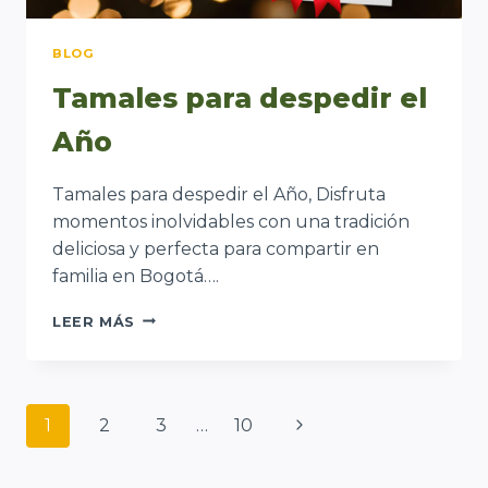
BLOG
Tamales para despedir el
Año
Tamales para despedir el Año, Disfruta
momentos inolvidables con una tradición
deliciosa y perfecta para compartir en
familia en Bogotá….
TAMALES
LEER MÁS
PARA
DESPEDIR
EL
AÑO
Navegación
Siguiente
1
2
3
…
10
de
página