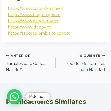
https://www.colombia.travel
https://www.bogota.gov.co
https://www.mincit.gov.co
https://www.idt.gov.co
https://saborcolombiano.com.co
Navegación
ANTERIOR
SIGUIENTE
Tamales para Cenas
Pedidos de Tamales
de
Navideñas
para Navidad
entradas
Pide aquí
Publicaciones Similares