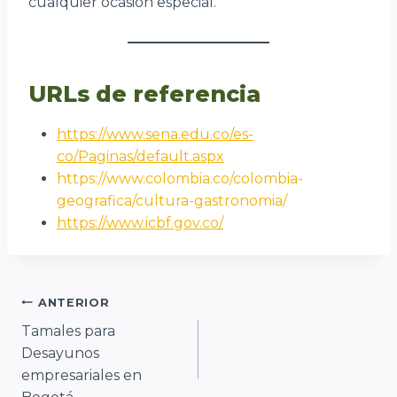
cualquier ocasión especial.
URLs de referencia
https://www.sena.edu.co/es-
co/Paginas/default.aspx
https://www.colombia.co/colombia-
geografica/cultura-gastronomia/
https://www.icbf.gov.co/
Navegación
ANTERIOR
Tamales para
de
Desayunos
entradas
empresariales en