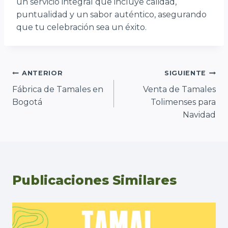
un servicio integral que incluye calidad,
puntualidad y un sabor auténtico, asegurando
que tu celebración sea un éxito.
Navegación
ANTERIOR
SIGUIENTE
Fábrica de Tamales en
Venta de Tamales
de
Bogotá
Tolimenses para
entradas
Navidad
Publicaciones Similares