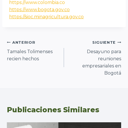
https://www.colombia.co
https://www.bogota.gov.co
https://sioc.minagricultura.gov.co
Navegación
ANTERIOR
SIGUIENTE
Tamales Tolimenses
Desayuno para
de
recien hechos
reuniones
entradas
empresariales en
Bogotá
Publicaciones Similares