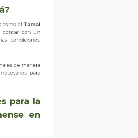
á?
os como el
Tamal
l contar con un
as condiciones,
amales de manera
necesarios para
s para la
mense en