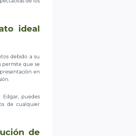
pectativas de los
to ideal
tos debido a su
es permite que se
u presentación en
ión.
r Edgar, puedes
os de cualquier
bución de