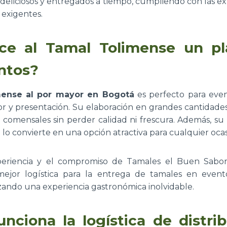
 deliciosos y entregados a tiempo, cumpliendo con las ex
exigentes.
ce al Tamal Tolimense un pla
ntos?
ense al por mayor en Bogotá
es perfecto para even
bor y presentación. Su elaboración en grandes cantidad
s comensales sin perder calidad ni frescura. Además, s
 lo convierte en una opción atractiva para cualquier ocas
xperiencia y el compromiso de Tamales el Buen Sabo
mejor logística para la entrega de tamales en event
zando una experiencia gastronómica inolvidable.
nciona la logística de distri