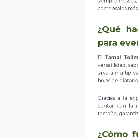
siempre frescos,
comensales más 
¿Qué ha
para eve
El
Tamal Tolim
versatilidad, sa
sirva a múltiple
hojas de plátano
Gracias a la e
contar con la 
tamaño, garanti
¿Cómo fu