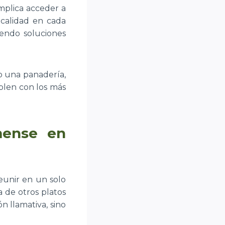
mplica acceder a
 calidad en cada
iendo soluciones
 o una panadería,
plen con los más
mense en
eunir en un solo
a de otros platos
n llamativa, sino