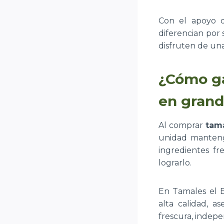
Con el apoyo d
diferencian por 
disfruten de una
¿Cómo ga
en grand
Al comprar
tama
unidad mantenga
ingredientes f
lograrlo.
En Tamales el 
alta calidad, 
frescura, indep