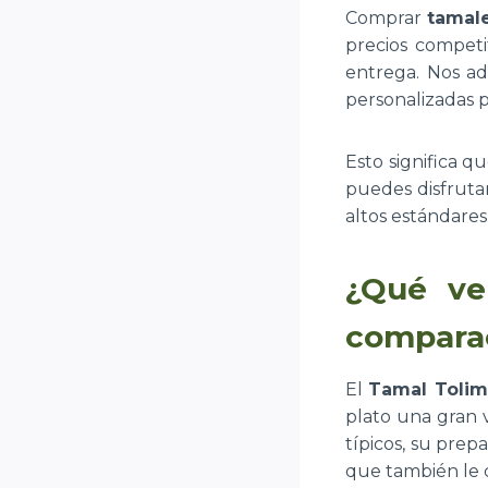
Comprar
tamal
precios competi
entrega. Nos ad
personalizadas 
Esto significa q
puedes disfruta
altos estándares
¿Qué ve
comparac
El
Tamal Toli
plato una gran v
típicos, su prep
que también le c