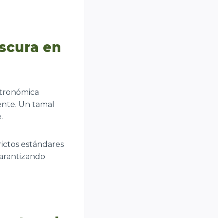
escura en
stronómica
ente. Un tamal
.
rictos estándares
garantizando