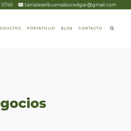
2 0745
tamaleselbuensaboredgar@gmail.com
ODUCTOS
PORTAFOLIO
BLOG
CONTACTO
egocios