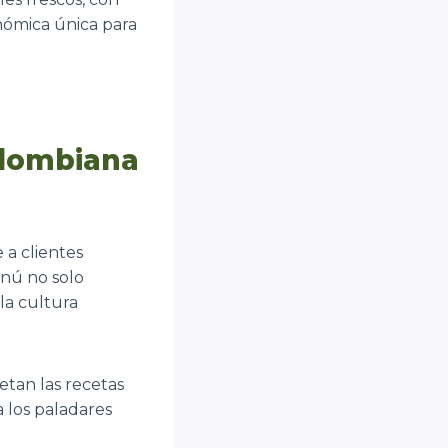
nómica única para
olombiana
 a clientes
enú no solo
la cultura
etan las recetas
a los paladares