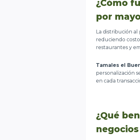
¿Cómo fun
por mayo
La distribución a
reduciendo costos
restaurantes y e
Tamales el Bue
personalización s
en cada transacci
¿Qué bene
negocios