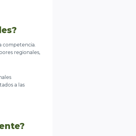
les?
la competencia.
bores regionales,
males
tados a las
iente?