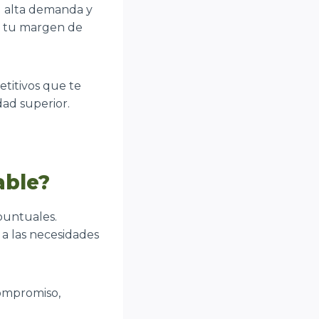
u alta demanda y
ra tu margen de
etitivos que te
dad superior.
able?
puntuales.
 a las necesidades
compromiso,