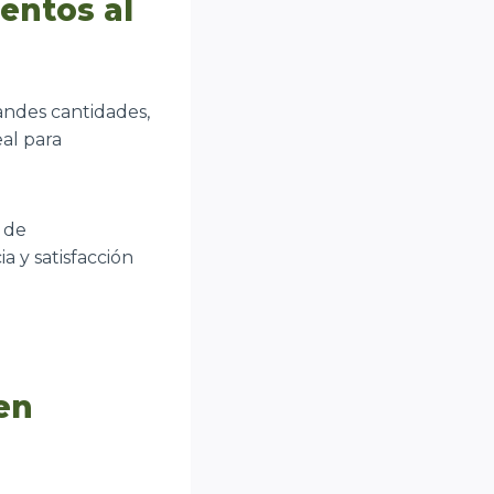
entos al
randes cantidades,
al para
 de
a y satisfacción
en