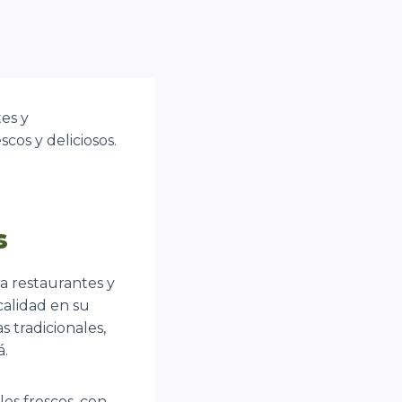
tes y
os y deliciosos.
s
 a restaurantes y
alidad en su
 tradicionales,
á.
es frescos, con